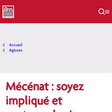
Aller
au

contenu
Accueil
Agissez
Mécénat : soyez
impliqué et