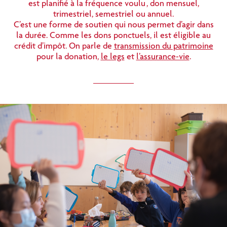
est planifié à la fréquence voulu , don mensuel,
trimestriel, semestriel ou annuel.
C’est une forme de soutien qui nous permet d’agir dans
la durée. Comme les dons ponctuels, il est éligible au
crédit d’impôt. On parle de
transmission du patrimoine
pour la donation,
le legs
et
l’assurance-vie
.