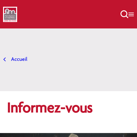
Aller
au

contenu
Accueil
Informez-vous