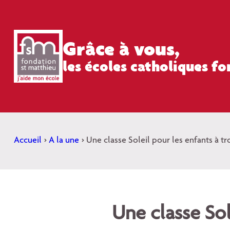
Aller
au
contenu
Grâce à vous,
les écoles catholiques f
Accueil
>
A la une
>
Une classe Soleil pour les enfants à tr
Une classe Sol