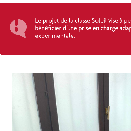
Le projet de la classe Soleil vise à 
bénéficier d’une prise en charge adap
expérimentale.