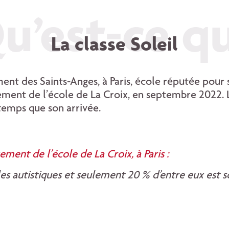
u’est-ce q
La classe
Soleil
ment des Saints-Anges, à Paris, école réputée pour
ent de l’école de La Croix, en septembre 2022. L’
 temps que son arrivée.
ent de l’école de La Croix, à Paris :
es autistiques et seulement 20 % d’entre eux est sc