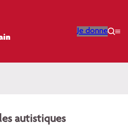
Je donne

ain
les autistiques