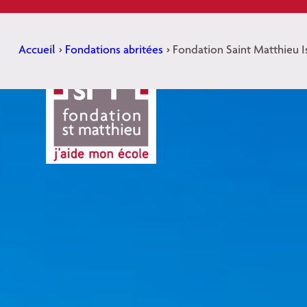
Aller
au
contenu
Accueil
>
Fondations abritées
>
Fondation Saint Matthieu I