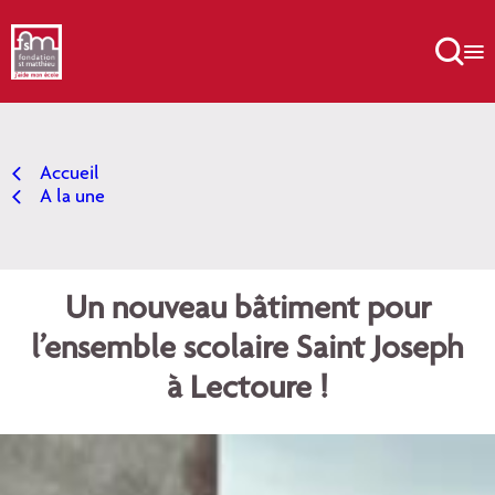
Aller
au

contenu
Accueil
A la une
Un nouveau bâtiment pour
l’ensemble scolaire Saint Joseph
à Lectoure !