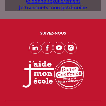
Je donne régulièrement
Je transmets mon patrimoine
SUIVEZ-NOUS
LinkedIn
Facebook
YouTube
Instagram