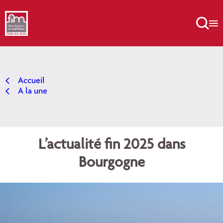
Aller
au

contenu
Accueil
A la une
L’actualité fin 2025 dans
Bourgogne