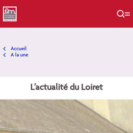
Aller
au

contenu
Accueil
A la une
L’actualité du Loiret