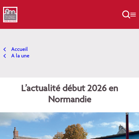
Aller
au

contenu
Accueil
A la une
L’actualité début 2026 en
Normandie