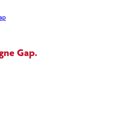
ap
igne Gap.