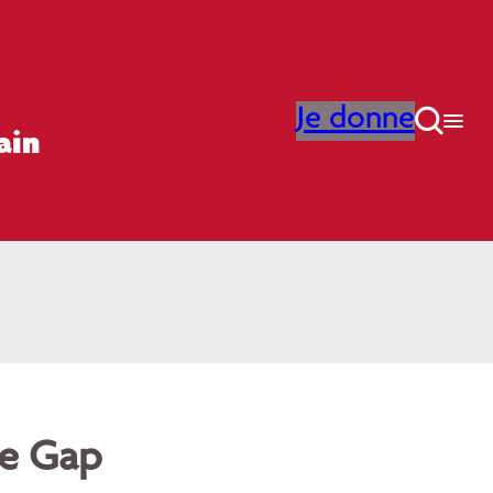
Je donne

ain
ne Gap