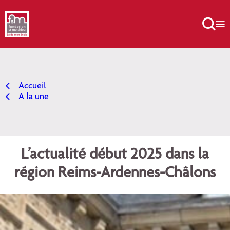
Aller
au

contenu
Accueil
A la une
L’actualité début 2025 dans la
région Reims-Ardennes-Châlons