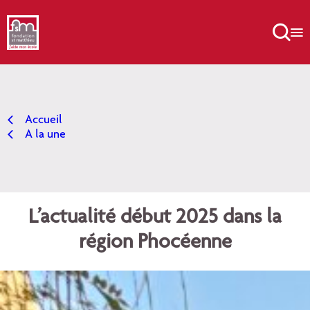
Aller
au

contenu
Accueil
A la une
L’actualité début 2025 dans la
région Phocéenne